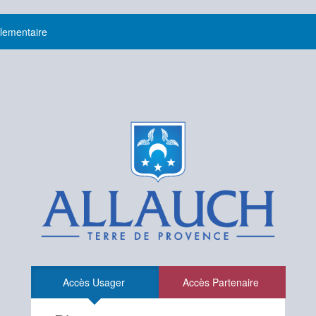
glementaire
Accès Usager
Accès Partenaire